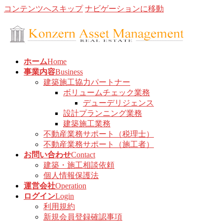
コンテンツへスキップ
ナビゲーションに移動
ホーム
Home
事業内容
Business
建築施工協力パートナー
ボリュームチェック業務
デューデリジェンス
設計プランニング業務
建築施工業務
不動産業務サポート（税理士）
不動産業務サポート（施工者）
お問い合わせ
Contact
建築・施工相談依頼
個人情報保護法
運営会社
Operation
ログイン
Login
利用規約
新規会員登録確認事項