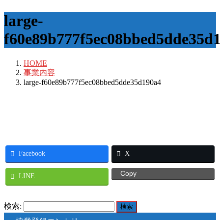
large-
f60e89b777f5ec08bbed5dde35d
HOME
事業内容
large-f60e89b777f5ec08bbed5dde35d190a4
Facebook
X
Copy
LINE
検索: