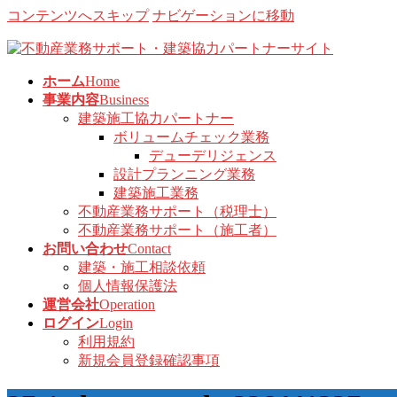
コンテンツへスキップ
ナビゲーションに移動
ホーム
Home
事業内容
Business
建築施工協力パートナー
ボリュームチェック業務
デューデリジェンス
設計プランニング業務
建築施工業務
不動産業務サポート（税理士）
不動産業務サポート（施工者）
お問い合わせ
Contact
建築・施工相談依頼
個人情報保護法
運営会社
Operation
ログイン
Login
利用規約
新規会員登録確認事項