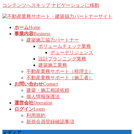
コンテンツへスキップ
ナビゲーションに移動
ホーム
Home
事業内容
Business
建築施工協力パートナー
ボリュームチェック業務
デューデリジェンス
設計プランニング業務
建築施工業務
不動産業務サポート（税理士）
不動産業務サポート（施工者）
お問い合わせ
Contact
建築・施工相談依頼
個人情報保護法
運営会社
Operation
ログイン
Login
利用規約
新規会員登録確認事項
メディア